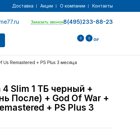
Доставка
Акции
О компании
Контакты
me77.ru
8(495)233-88-23
Заказать звонок
0
0
0
₽
Of Us Remastered + PS Plus 3 месяца
 4 Slim 1 ТБ черный +
нь После) + God Of War +
Remastered + PS Plus 3