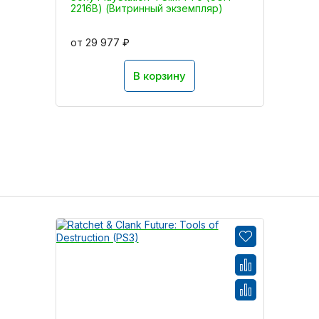
2216B) (Витринный экземпляр)
от 29 977 ₽
В корзину