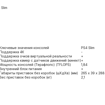
 Slim
Ключевые значения консолей
PS4 Slim
Поддержка 4К
-
Поддержка очков виртуальной реальности
+
Поддержка камер с датчиков движений (кинект)
+
Мощность консолей (Терафлопс) (TFLOPS)
1,84
Внутренний блок питания
+
Габариты приставок без коробок (шХдХв) (мм)
265 х 39 х 28
Вес приставок без коробок (кг)
2,1