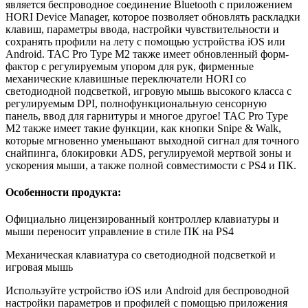
является беспроводное соединение Bluetooth с приложением
HORI Device Manager, которое позволяет обновлять раскладки
клавиш, параметры ввода, настройки чувствительности и
сохранять профили на лету с помощью устройства iOS или
Android. TAC Pro Type M2 также имеет обновленный форм-
фактор с регулируемым упором для рук, фирменные
механические клавишные переключатели HORI со
светодиодной подсветкой, игровую мышь высокого класса с
регулируемым DPI, полнофункциональную сенсорную
панель, ввод для гарнитуры и многое другое! TAC Pro Type
M2 также имеет такие функции, как кнопки Snipe & Walk,
которые мгновенно уменьшают выходной сигнал для точного
снайпинга, блокировки ADS, регулируемой мертвой зоны и
ускорения мыши, а также полной совместимости с PS4 и ПК.
Особенности продукта:
Официально лицензированный контроллер клавиатуры и
мыши переносит управление в стиле ПК на PS4
Механическая клавиатура со светодиодной подсветкой и
игровая мышь
Используйте устройство iOS или Android для беспроводной
настройки параметров и профилей с помощью приложения