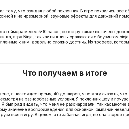
ал тому, что ожидал любой поклонник. В игре появились все о
койной и не чрезмерной, звуковые эффекты для движений пом
о геймера менее 5-10 часов, но в игру также включены допол
улинга, игру Ninja, так как пингвины сражаются с боулингом ni
пленные к ним, довольно сложно достичь. Из трофеев, которые
Что получаем в итоге
ене, в настоящее время, 40 долларов, я не могу сказать, что 
есмотря на разнообразные условия. Я поклонник шоу и почувст
. Я был рад видеть, что меня не разочаровали, так как многи
тому значение воспроизведения для основной кампании невели
зиться в игру. В целом, это забавная игра, но она скорее пр