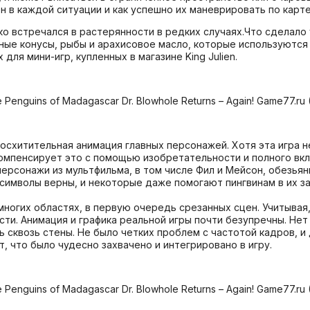
ен в каждой ситуации и как успешно их маневрировать по карте
ко встречался в растерянности в редких случаях.Что сделало
ные конусы, рыбы и арахисовое масло, которые используются
 для мини-игр, купленных в магазине King Julien.
восхитительная анимация главных персонажей. Хотя эта игра не
компенсирует это с помощью изобретательности и полного вк
ерсонажи из мультфильма, в том числе Фил и Мейсон, обезьяны,
символы верны, и некоторые даже помогают пингвинам в их з
многих областях, в первую очередь срезанных сцен. Учитывая,
сти. Анимация и графика реальной игры почти безупречны. Не
 сквозь стены. Не было четких проблем с частотой кадров, и
т, что было чудесно захвачено и интегрировано в игру.