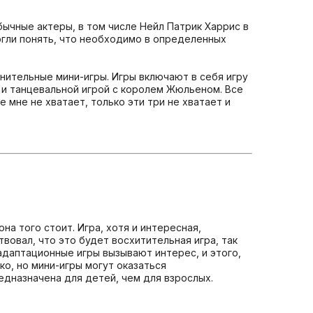
бычные актеры, в том числе Нейл Патрик Харрис в
огли понять, что необходимо в определенных
нительные мини-игры. Игры включают в себя игру
nja и танцевальной игрой с королем Жюльеном. Все
 мне не хватает, только эти три не хватает и
она того стоит. Игра, хотя и интересная,
вовал, что это будет восхитительная игра, так
е адаптационные игры вызывают интерес, и этого,
ко, но мини-игры могут оказаться
едназначена для детей, чем для взрослых.