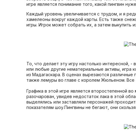
игре является понимание того, какой пингвин нуж
Каждый уровень увеличивается с трудом, и я ред
хамелеоны вокруг каждой карты. Есть также снеж
игры. Игрок может собрать их, а затем выкупить их
То, что делает эту игру настолько интересной, - 
или любые другие нематериальные активы, игра 
из Мадагаскара. В сценах вырезаются различные п
также лемуры во главе с королем Жюльеном. Все 
Графика в этой игре является второстепенной во 
разочарован, увидев недостаток лака в этой обла
выделялись или заставляли персонажей проходить
показателям шоу.Пингвины не бегают, они скользя