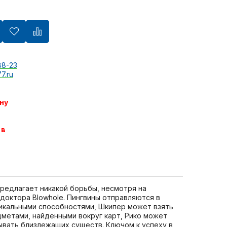
88-23
7.ru
ну
 в
 предлагает никакой борьбы, несмотря на
 доктора Blowhole. Пингвины отправляются в
никальными способностями, Шкипер может взять
дметами, найденными вокруг карт, Рико может
ывать близлежащих существ. Ключом к успеху в