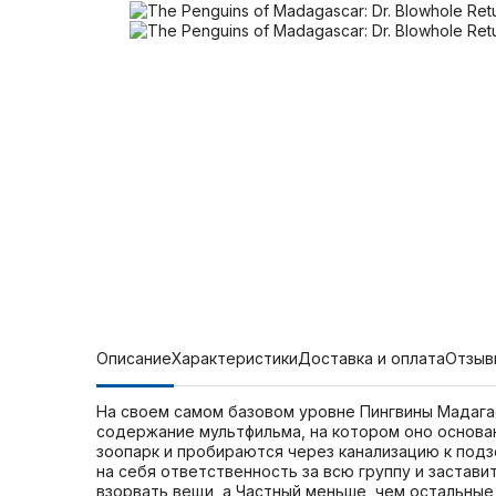
Описание
Характеристики
Доставка и оплата
Отзыв
На своем самом базовом уровне Пингвины Мадагаск
содержание мультфильма, на котором оно основан
зоопарк и пробираются через канализацию к под
на себя ответственность за всю группу и застав
взорвать вещи, а Частный меньше, чем остальные