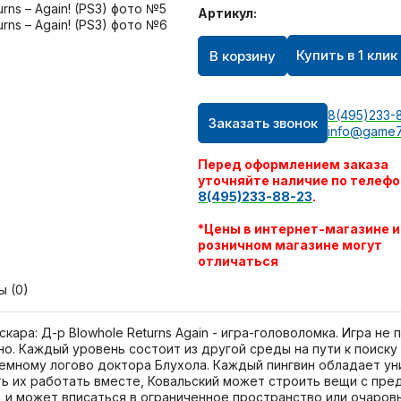
Артикул:
Купить в 1 клик
В корзину
8(495)233-
Заказать звонок
info@game7
Перед оформлением заказа
уточняйте наличие по телефо
8(495)233-88-23
.
*Цены в интернет-магазине и
розничном магазине могут
отличаться
ы (0)
ара: Д-р Blowhole Returns Again - игра-головоломка. Игра не
о. Каждый уровень состоит из другой среды на пути к поиску
земному логово доктора Блухола. Каждый пингвин обладает у
ить их работать вместе, Ковальский может строить вещи с пре
, и может вписаться в ограниченное пространство или очаров