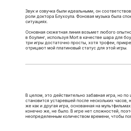
Звук и озвучка были идеальными, он соответствов
роли доктора Блухоула. Фоновая музыка была спо
ситуациях.
Основная сюжетная линия возьмет любого опытног
в боулинг, используя Mort в качестве шара для бо
три игры достаточно просты, хотя трофеи, прикре
отрицают мой платиновый статус для этой игры.
В целом, это действительно забавная игра, но по ц
становится устаревшей после нескольких часов, н
же как и другая игра, основанная на мультфильмах
конечно же, не было. В игре нет сложностей, поэ
неопределенным количеством времени, чтобы погру