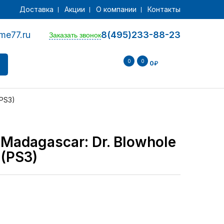
Доставка
Акции
О компании
Контакты
me77.ru
8(495)233-88-23
Заказать звонок
0
0
0
₽
(PS3)
 Madagascar: Dr. Blowhole
 (PS3)