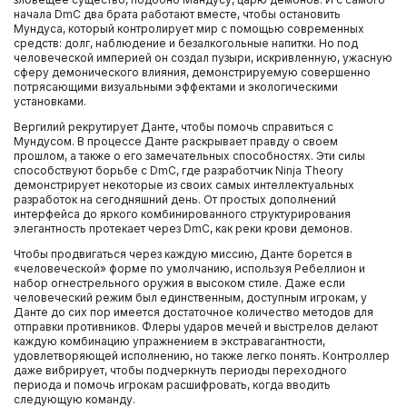
начала DmC два брата работают вместе, чтобы остановить
Мундуса, который контролирует мир с помощью современных
средств: долг, наблюдение и безалкогольные напитки. Но под
человеческой империей он создал пузыри, искривленную, ужасную
сферу демонического влияния, демонстрируемую совершенно
потрясающими визуальными эффектами и экологическими
установками.
Вергилий рекрутирует Данте, чтобы помочь справиться с
Мундусом. В процессе Данте раскрывает правду о своем
прошлом, а также о его замечательных способностях. Эти силы
способствуют борьбе с DmC, где разработчик Ninja Theory
демонстрирует некоторые из своих самых интеллектуальных
разработок на сегодняшний день. От простых дополнений
интерфейса до яркого комбинированного структурирования
элегантность протекает через DmC, как реки крови демонов.
Чтобы продвигаться через каждую миссию, Данте борется в
«человеческой» форме по умолчанию, используя Ребеллион и
набор огнестрельного оружия в высоком стиле. Даже если
человеческий режим был единственным, доступным игрокам, у
Данте до сих пор имеется достаточное количество методов для
отправки противников. Флеры ударов мечей и выстрелов делают
каждую комбинацию упражнением в экстравагантности,
удовлетворяющей исполнению, но также легко понять. Контроллер
даже вибрирует, чтобы подчеркнуть периоды переходного
периода и помочь игрокам расшифровать, когда вводить
следующую команду.