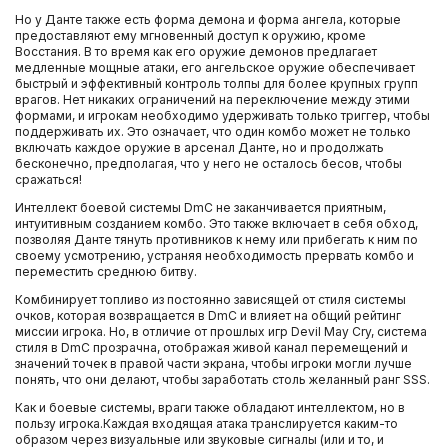
Но у Данте также есть форма демона и форма ангела, которые
предоставляют ему мгновенный доступ к оружию, кроме
Восстания. В то время как его оружие демонов предлагает
медленные мощные атаки, его ангельское оружие обеспечивает
быстрый и эффективный контроль толпы для более крупных групп
врагов. Нет никаких ограничений на переключение между этими
формами, и игрокам необходимо удерживать только триггер, чтобы
поддерживать их. Это означает, что один комбо может не только
включать каждое оружие в арсенал Данте, но и продолжать
бесконечно, предполагая, что у него не осталось бесов, чтобы
сражаться!
Интеллект боевой системы DmC не заканчивается приятным,
интуитивным созданием комбо. Это также включает в себя обход,
позволяя Данте тянуть противников к нему или прибегать к ним по
своему усмотрению, устраняя необходимость прервать комбо и
переместить среднюю битву.
Комбинирует топливо из постоянно зависящей от стиля системы
очков, которая возвращается в DmC и влияет на общий рейтинг
миссии игрока. Но, в отличие от прошлых игр Devil May Cry, система
стиля в DmC прозрачна, отображая живой канал перемещений и
значений точек в правой части экрана, чтобы игроки могли лучше
понять, что они делают, чтобы заработать столь желанный ранг SSS.
Как и боевые системы, враги также обладают интеллектом, но в
пользу игрока.Каждая входящая атака транслируется каким-то
образом через визуальные или звуковые сигналы (или и то, и