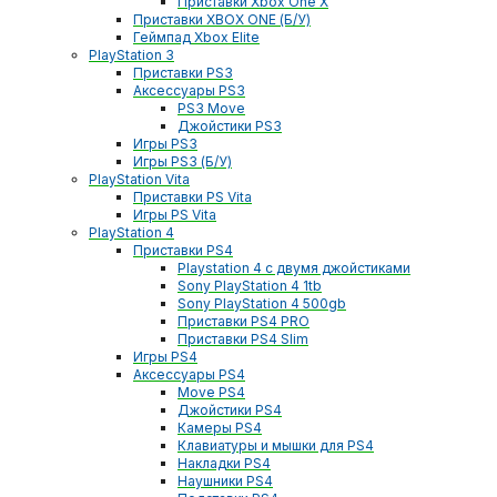
Приставки Xbox One X
Приставки XBOX ONE (Б/У)
Геймпад Xbox Elite
PlayStation 3
Приставки PS3
Аксессуары PS3
PS3 Move
Джойстики PS3
Игры PS3
Игры PS3 (Б/У)
PlayStation Vita
Приставки PS Vita
Игры PS Vita
PlayStation 4
Приставки PS4
Playstation 4 с двумя джойстиками
Sony PlayStation 4 1tb
Sony PlayStation 4 500gb
Приставки PS4 PRO
Приставки PS4 Slim
Игры PS4
Аксессуары PS4
Move PS4
Джойстики PS4
Камеры PS4
Клавиатуры и мышки для PS4
Накладки PS4
Наушники PS4