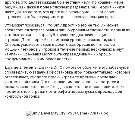
другое). Это делает каждый бой честным - или, по крайней мере,
разумным - даже в более сложных разделах DmC.Теория ниндзя
даже дошла до того, что враги вне экрана уменьшают свою
агрессию, чтобы не ударить игрока в слепую позицию врага.
Это может показаться, что DmC прост, но это не так. Он может
похвастаться потрясающими пятью уровнями сложности, первый из
которых делится на три суб-трудности для начинающих
игроков. Даже первый незаметный уровень сложности, сын
Спарды, усиливает вызов в десять раз, бросая волны более
мощных легионов у игроков в течение первых нескольких минут
кампании.Сражения могут быть справедливыми и хорошо
продуманными, но им будет нелегко.
Другие элементы дизайна DmC помогают облегчить эту забавную и
справедливую задачу. Приостановка игры покажет таймер, который
отслеживает, как долго игроки играли со времени последней
контрольной точки. Это позволяет им оценивать их прогресс и
решать, использовать ли / когда использовать восстановительные
предметы или страдать от штрафа и перезапуска с предыдущей
контрольной точки.