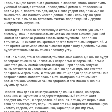
Теория ниндзя также была достаточно любезна, чтобы обеспечить
учебный режим, в котором непобедимый демон бьет весело на
белом фоне, просто ожидая, когда Данте ударит его, пока мир не
закончится. Это фантастическое дополнение к сериалу, но здесь
также можно было бы встретить счетчик повреждений и другие
инструменты обучения.
Несмотря на хорошо рассказанную историю и блестящую комбо-
систему, DmC не без нескольких мелких ошибок. Без специальной
кнопки блокировки, работа с большими группами - особенно
летчиками - и схватка конкретных врагов может быть неприятной. И
в то время как камера смело пытается идти в ногу с действием, она
будет отставать или качаться к плохому углу.
Тем не менее, это, в основном, тривиальные жалобы, и они не будут
расстраиваться из-за нескольких недовольных ворчаний. Больше
касается длины самой истории, которая - при первом запуске -
занимает всего 10 часов или меньше. Во время игры это кажется
прекрасным временем, и стимуляция DmC редко прерывается. Но в
ретроспективе, повествование DmC выиграло бы от немного
большего количества мяса. Это здорово, и его можно было бы
изучить дальше.
Версия DmC для ПК не запускается до конца января, но версии
Xbox 360 и PlayStation 3 содержат идентичный контент. Хотя
следует отметить, с определенной серьезностью, что версия 360
явно превосходит эту пару. Его коллега PS3 борется за постоянную
частоту кадров, что, к сожалению, характерно для игр PS3,
работающих на Unreal Engine.