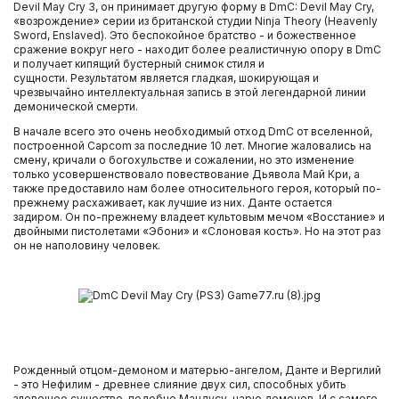
Devil May Cry 3, он принимает другую форму в DmC: Devil May Cry,
«возрождение» серии из британской студии Ninja Theory (Heavenly
Sword, Enslaved). Это беспокойное братство - и божественное
сражение вокруг него - находит более реалистичную опору в DmC
и получает кипящий бустерный снимок стиля и
сущности. Результатом является гладкая, шокирующая и
чрезвычайно интеллектуальная запись в этой легендарной линии
демонической смерти.
В начале всего это очень необходимый отход DmC от вселенной,
построенной Capcom за последние 10 лет. Многие жаловались на
смену, кричали о богохульстве и сожалении, но это изменение
только усовершенствовало повествование Дьявола Май Кри, а
также предоставило нам более относительного героя, который по-
прежнему расхаживает, как лучшие из них. Данте остается
задиром. Он по-прежнему владеет культовым мечом «Восстание» и
двойными пистолетами «Эбони» и «Слоновая кость». Но на этот раз
он не наполовину человек.
Рожденный отцом-демоном и матерью-ангелом, Данте и Вергилий
- это Нефилим - древнее слияние двух сил, способных убить
зловещее существо, подобно Мандусу, царю демонов. И с самого